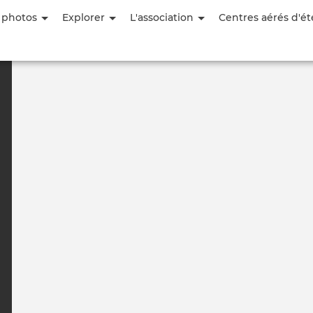
Aller
 photos
Explorer
L'association
Centres aérés d'ét
au
contenu
principal