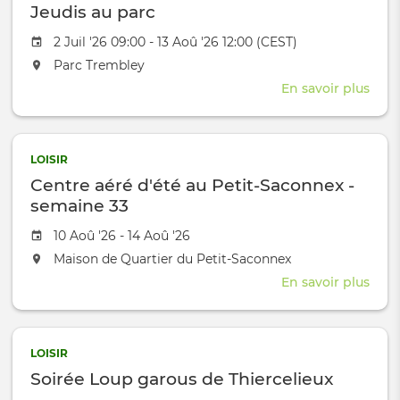
Jeudis au parc
l'été
Date de l'évênement
2 Juil '26 09:00 - 13 Aoû '26 12:00 (CEST)
L'événement aura lieu au / à
Parc Trembley
En savoir plus
sur
Jeud
au
parc
LOISIR
Centre aéré d'été au Petit-Saconnex -
semaine 33
Date de l'évênement
10 Aoû '26 - 14 Aoû '26
L'événement aura lieu au / à
Maison de Quartier du Petit-Saconnex
En savoir plus
sur
Cent
aéré
d'ét
LOISIR
au
Soirée Loup garous de Thiercelieux
Petit
Sac