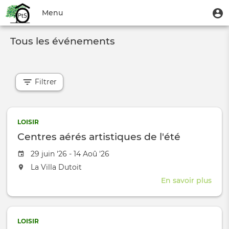
Aller
Menu
M
Menu
au
u
du
contenu
Toggle
compte
principal
Tous les événements
navigation
de
l'utilisateur
Filtrer
LOISIR
Centres aérés artistiques de l'été
Date de l'évênement
29 juin '26 - 14 Aoû '26
L'événement aura lieu au / à
La Villa Dutoit
En savoir plus
sur
Cent
aéré
arti
LOISIR
de