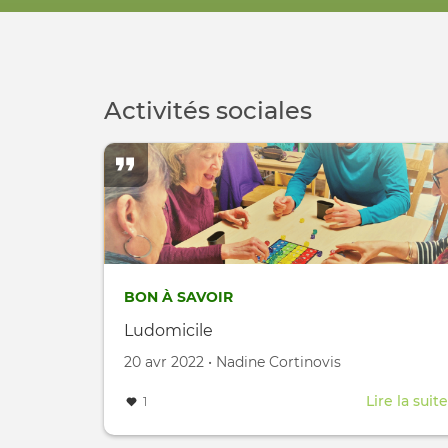
Activités sociales
BON À SAVOIR
Ludomicile
Créé le
par
20 avr 2022
•
Nadine Cortinovis
Lire la suite
1