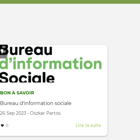
BON À SAVOIR
Bureau d'information sociale
Créé le
par
26 Sep 2023
•
Oszkar Partos
Lire la suite
about
0
Bureau