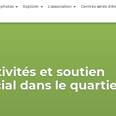
Aller
 photos
Explorer
L'association
Centres aérés d'ét
au
contenu
principal
ivités et soutien
ial dans le quarti