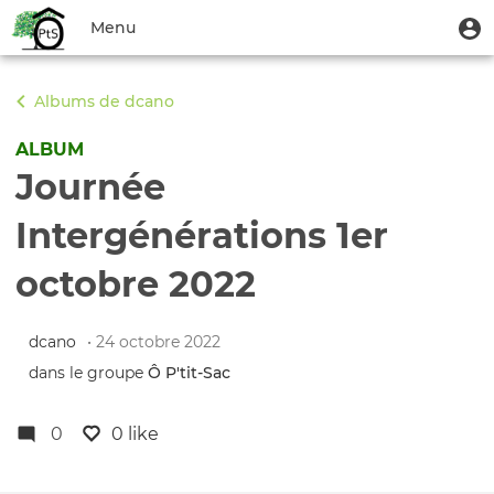
Aller
Menu
M
Menu
au
u
du
contenu
Toggle
compte
principal
navigation
Albums de dcano
de
l'utilisateur
ALBUM
Journée
Intergénérations 1er
octobre 2022
dcano
• 24 octobre 2022
dans le groupe
Ô P'tit‑Sac
0
0 like