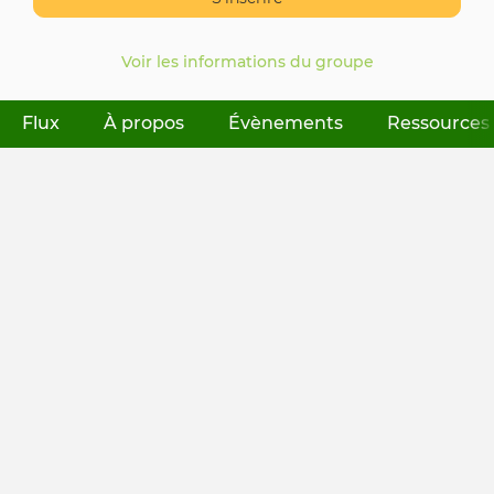
Voir les informations du groupe
Flux
(onglet actif)
À propos
Évènements
Ressources
Onglets
principaux