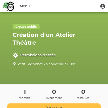
Aller
Menu
M
Menu
au
u
du
contenu
Toggle
compte
principal
navigation
de
Groupe public
l'utilisateur
Création d'un Atelier
Théâtre
Permissions d'accès
Petit-Saconnex • à convenir, Suisse
1
0
0
membre
événement
ressource
S'inscrire