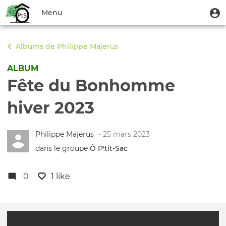
Aller
Menu
M
Menu
au
u
du
contenu
Toggle
compte
principal
navigation
Albums de Philippe Majerus
de
l'utilisateur
ALBUM
Fête du Bonhomme
hiver 2023
Philippe Majerus
• 25 mars 2023
dans le groupe
Ô P'tit‑Sac
0
1 like