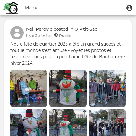
Aller
Menu
M
Menu
au
u
du
contenu
Toggle
compte
principal
navigation
Neli Perovic
posted in
Ô P'tit‑Sac
de
Il y a
3 années
Public
l'utilisateur
Notre fête de quartier 2023 a été un grand succès et
tout le monde s'est amusé - voyez les photos et
rejoignez-nous pour la prochaine Fête du Bonhomme
hiver 2024.