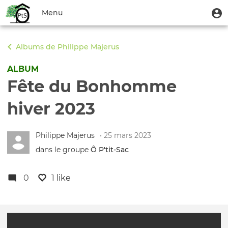
Aller
Menu
M
Menu
au
u
du
contenu
Toggle
compte
principal
navigation
Albums de Philippe Majerus
de
l'utilisateur
ALBUM
Fête du Bonhomme
hiver 2023
Philippe Majerus
• 25 mars 2023
dans le groupe
Ô P'tit‑Sac
0
1 like