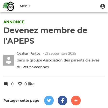
Aller
Menu
M
Menu
au
u
du
contenu
Toggle
compte
principal
navigation
ANNONCE
de
Devenez membre de
l'utilisateur
l'APEPS
Oszkar Partos
• 21 septembre 2025
dans le groupe
Association des parents d'élèves
du Petit-Saconnex
0
0 like
Partager cette page