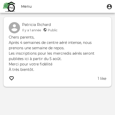
Aller
Menu
M
Menu
au
u
du
contenu
Toggle
compte
principal
navigation
Patricia Richard
de
Il y a
1 année
Public
l'utilisateur
Chers parents,
Après 4 semaines de centre aéré intense, nous
prenons une semaine de repos.
Les inscriptions pour les mercredis aérés seront
publiées ici à partir du 5 août.
Merci pour votre fidélité
À très bientôt.
1 like