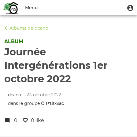
Aller
Menu
M
Menu
au
u
du
contenu
Toggle
compte
principal
navigation
Albums de dcano
de
l'utilisateur
ALBUM
Journée
Intergénérations 1er
octobre 2022
dcano
• 24 octobre 2022
dans le groupe
Ô P'tit‑Sac
0
0 like