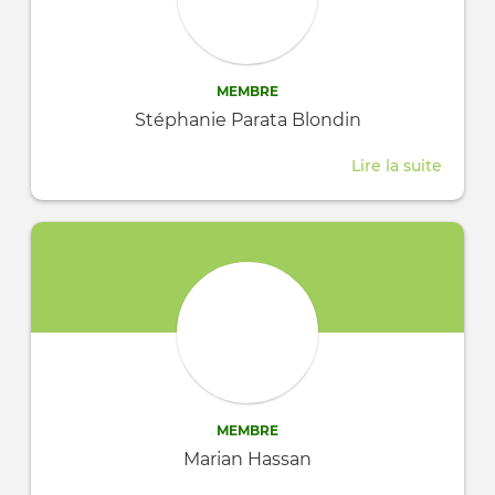
MEMBRE
Stéphanie Parata Blondin
Lire la suite
about
Stéph
Parata
Blond
MEMBRE
Marian Hassan