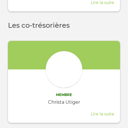
Lire la suite
about
Maria
Hassa
Les co-trésorières
MEMBRE
Christa Utiger
Lire la suite
about
Christ
Utiger