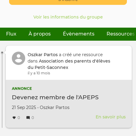
Voir les informations du groupe
Flux
(onglet actif)
À propos
Évènements
Ressources
Onglets
principaux
Oszkar Partos
a créé une ressource
dans
Association des parents d'élèves
du Petit-Saconnex
il y a 10 mois
ANNONCE
Devenez membre de l'APEPS
Créé le
par
21 Sep 2025
•
Oszkar Partos
En savoir plus
sur
0
0
Dev
mem