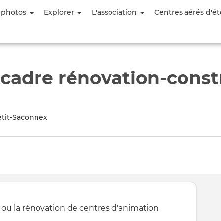
Aller
 photos
Explorer
L'association
Centres aérés d'ét
au
contenu
principal
 cadre rénovation-const
etit‑Saconnex
 ou la rénovation de centres d'animation