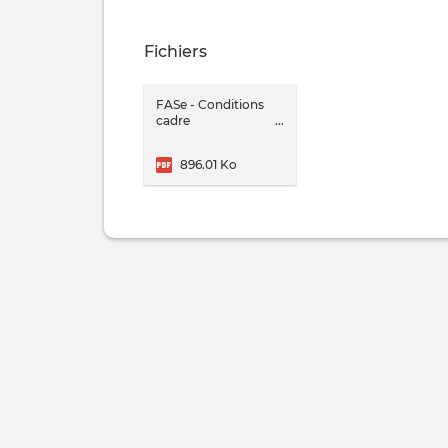
Fichiers
FASe - Conditions
cadre
construction-
rénovation.pdf
896.01 Ko