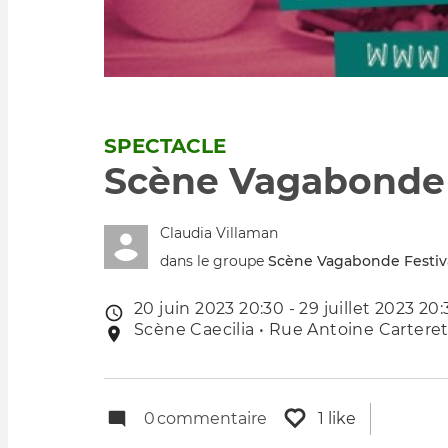
SPECTACLE
Scène Vagabonde 
Claudia Villaman
dans le groupe
Scène Vagabonde Festiv
20 juin 2023 20:30 - 29 juillet 2023 20
Date
Scène Caecilia • Rue Antoine Carteret
Lieu
de
de
l'évênement
l'événement
0
commentaire
1 like