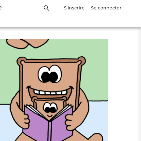
é
S'inscrire
Se connecter