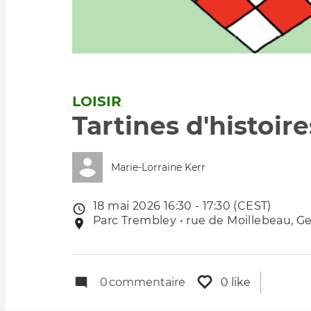
LOISIR
Tartines d'histoir
Marie-Lorraine Kerr
18 mai 2026 16:30 - 17:30 (CEST)
Date
Parc Trembley • rue de Moillebeau, Ge
Lieu
de
de
l'évênement
l'événement
0
commentaire
0 like