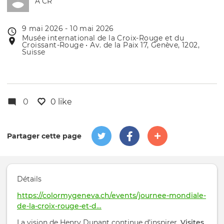
A CR
9 mai 2026 - 10 mai 2026
Date
Musée international de la Croix-Rouge et du
Lieu
de
Croissant-Rouge • Av. de la Paix 17, Genève, 1202,
de
l'évênement
Suisse
l'événement
0
0 like
Partager cette page
Détails
https://colormygeneva.ch/events/journee-mondiale-
de-la-croix-rouge-et-d…
La vision de Henry Dunant continue d’inspirer.
Visites