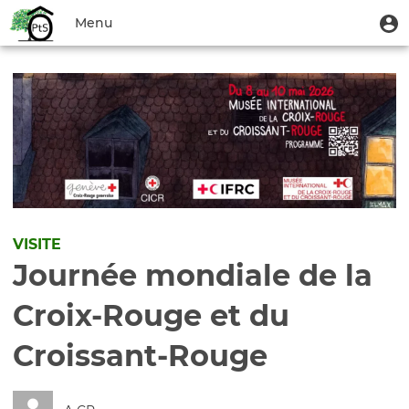
Aller
Menu
M
Menu
au
u
du
contenu
Toggle
compte
principal
navigation
de
l'utilisateur
VISITE
Journée mondiale de la
Croix-Rouge et du
Croissant-Rouge